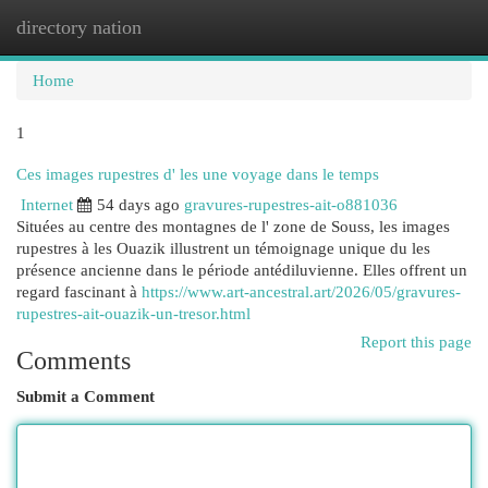
directory nation
Togg
navi
Home
1
Ces images rupestres d' les une voyage dans le temps
Internet
54 days ago
gravures-rupestres-ait-o881036
Situées au centre des montagnes de l' zone de Souss, les images
rupestres à les Ouazik illustrent un témoignage unique du les
présence ancienne dans le période antédiluvienne. Elles offrent un
regard fascinant à
https://www.art-ancestral.art/2026/05/gravures-
rupestres-ait-ouazik-un-tresor.html
Report this page
Comments
Submit a Comment