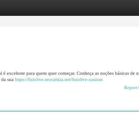
egories
Register
Login
rial é excelente para quem quer começar. Conheça as noções básicas de 
o da sua
https://fisiolive.seorankia.net/fisiolive-zaratan
Report 