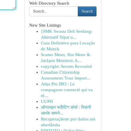
Web Directory Search
Search
New Site Listings
{SMK Swasta Deli Serdang:
Alternatif Tepat u...
Guia Definitivo para Locação
de Munck
Scatter Meter, Slot Meter &
Jackpot Monitors: A...
copyright: Secrets Revealed
Canadian Citizenship
Assessment: Your Import...
Atlas Pro IBO : Le
compagnon connecté qui va
ré...
UUPH
ऑनलाइन मार्केटिंग कोर्स : भिवानी
आपके सामने...
Recuperaçãeste por dados em
uberlândia
EDITOTO : Daftar Situs