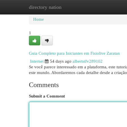
directory nation
Home
New Site Listings
Add Site
Cat
Home
1
Guia Completo para Iniciantes em Fisiolive Zaratan
Internet
54 days ago
albertstfv289102
Se você parece interessado em a plataforma, este tuto
este mundo. Abordaremos cada detalhe desde a criaçã
Comments
Submit a Comment