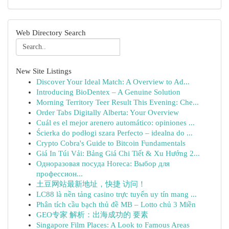
Web Directory Search
New Site Listings
Discover Your Ideal Match: A Overview to Ad...
Introducing BioDentex – A Genuine Solution
Morning Territory Teer Result This Evening: Che...
Order Tabs Digitally Alberta: Your Overview
Cuál es el mejor arenero automático: opiniones ...
Ścierka do podłogi szara Perfecto – idealna do ...
Crypto Cobra's Guide to Bitcoin Fundamentals
Giá In Túi Vải: Bảng Giá Chi Tiết & Xu Hướng 2...
Одноразовая посуда Horeca: Выбор для
профессион...
土豆网站最新地址，快捷 访问！
LC88 là nền tảng casino trực tuyến uy tín mang ...
Phân tích cầu bạch thủ đề MB – Lotto chủ 3 Miền
GEO专家 解析：出海成功的 要素
Singapore Film Places: A Look to Famous Areas