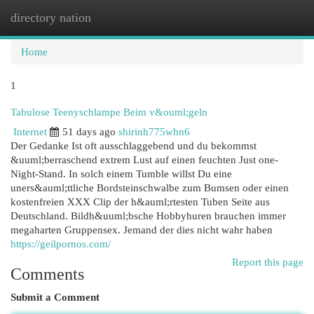
directory nation
Togg
navi
Home
1
Tabulose Teenyschlampe Beim v&ouml;geln
Internet
51 days ago
shirinh775whn6
Der Gedanke Ist oft ausschlaggebend und du bekommst
&uuml;berraschend extrem Lust auf einen feuchten Just one-
Night-Stand. In solch einem Tumble willst Du eine
uners&auml;ttliche Bordsteinschwalbe zum Bumsen oder einen
kostenfreien XXX Clip der h&auml;rtesten Tuben Seite aus
Deutschland. Bildh&uuml;bsche Hobbyhuren brauchen immer
megaharten Gruppensex. Jemand der dies nicht wahr haben
https://geilpornos.com/
Report this page
Comments
Submit a Comment