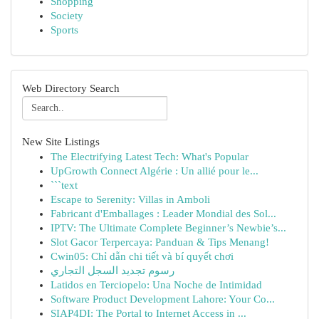
Shopping
Society
Sports
Web Directory Search
New Site Listings
The Electrifying Latest Tech: What's Popular
UpGrowth Connect Algérie : Un allié pour le...
```text
Escape to Serenity: Villas in Amboli
Fabricant d'Emballages : Leader Mondial des Sol...
IPTV: The Ultimate Complete Beginner’s Newbie’s...
Slot Gacor Terpercaya: Panduan & Tips Menang!
Cwin05: Chỉ dẫn chi tiết và bí quyết chơi
رسوم تجديد السجل التجاري
Latidos en Terciopelo: Una Noche de Intimidad
Software Product Development Lahore: Your Co...
SIAP4DI: The Portal to Internet Access in ...