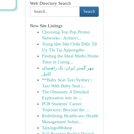
Web Directory Search
Search
New Site Listings
Choosing Top Pop Promo
Networks : Achievi...
Trung tâm Sửa Chữa Điện Tử
Uy Tín Tại Appongtho
Finding the Ideal Maths Home
Tutor in Gurug...
مهر گستر ایران: یک راهنمای
کامل
**Baby Seat Taxi Sydney |
Taxi With Baby Seat |...
The Omasum: A Detailed
Exploration into its ...
PCB Students' Career
Trajectory: Beyond the ...
Redefining Healthcare: Health
Management Soluti...
Taixiugo88shop
Yağ Bezeleri Nedir? Detaylı