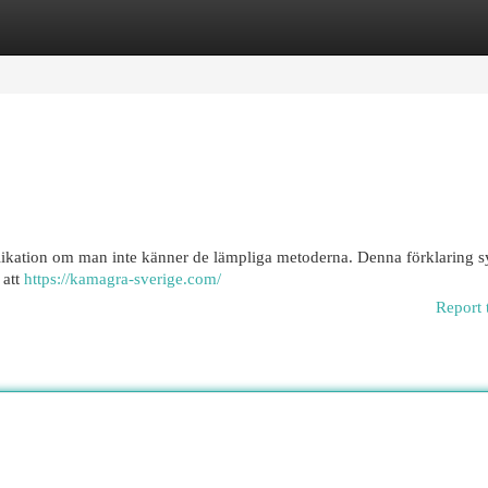
egories
Register
Login
ikation om man inte känner de lämpliga metoderna. Denna förklaring syf
 att
https://kamagra-sverige.com/
Report 