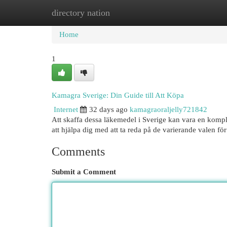
directory nation
Home
New Site Listings
Add Site
Cat
Home
1
Kamagra Sverige: Din Guide till Att Köpa
Internet
32 days ago
kamagraoraljelly721842
Att skaffa dessa läkemedel i Sverige kan vara en kompl
att hjälpa dig med att ta reda på de varierande valen för
Comments
Submit a Comment