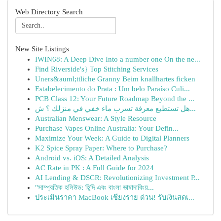
Web Directory Search
New Site Listings
IWIN68: A Deep Dive Into a number one On the ne...
Find Riverside's} Top Stitching Services
Uners&auml;ttliche Granny Beim knallhartes ficken
Estabelecimento do Prata : Um belo Paraíso Culi...
PCB Class 12: Your Future Roadmap Beyond the ...
هل تستطيع معرفة تسرب ماء خفي في منزلك ؟ ش...
Australian Menswear: A Style Resource
Purchase Vapes Online Australia: Your Defin...
Maximize Your Week: A Guide to Digital Planners
K2 Spice Spray Paper: Where to Purchase?
Android vs. iOS: A Detailed Analysis
AC Rate in PK : A Full Guide for 2024
AI Lending & DSCR: Revolutionizing Investment P...
"সাম্প্রতিক হলিউড: হিন্দি এবং বাংলা ভাষাদাবিংয়...
ประเมินราคา MacBook เชียงราย ด่วน! รับเงินสดเ...