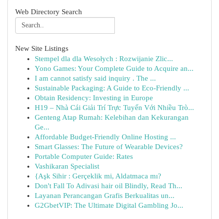
Web Directory Search
New Site Listings
Stempel dla dla Wesołych : Rozwijanie Zlic...
Yono Games: Your Complete Guide to Acquire an...
I am cannot satisfy said inquiry . The ...
Sustainable Packaging: A Guide to Eco-Friendly ...
Obtain Residency: Investing in Europe
H19 – Nhà Cái Giải Trí Trực Tuyến Với Nhiều Trò...
Genteng Atap Rumah: Kelebihan dan Kekurangan
Ge...
Affordable Budget-Friendly Online Hosting ...
Smart Glasses: The Future of Wearable Devices?
Portable Computer Guide: Rates
Vashikaran Specialist
{Aşk Sihir : Gerçeklik mi, Aldatmaca mı?
Don't Fall To Adivasi hair oil Blindly, Read Th...
Layanan Perancangan Grafis Berkualitas un...
G2GbetVIP: The Ultimate Digital Gambling Jo...