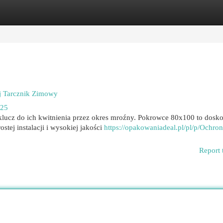
egories
Register
Login
j Tarcznik Zimowy
425
ucz do ich kwitnienia przez okres mroźny. Pokrowce 80x100 to dosko
tej instalacji i wysokiej jakości
https://opakowaniadeal.pl/pl/p/Ochron
Report 