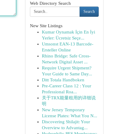
Web Directory Search
Search
New Site Listings
Kumar Oynamak İçin En İyi
Yerler: Ücretsiz Seçe...
Umsonst EAN-13 Barcode-
Ersteller Online
Rhino Bridge: Safe Cross-
Network Digital Asset ...
Require Urgent Shipment?
Your Guide to Same Day...
Ditt Totala Handboken
Pre-Career Class 12 : Your
Professional Roa...
关于TRX能量租用的详细说
明
New Jersey Temporary
License Plates: What You N...
Discovering Shilajit: Your
Overview to Advantag...
Hydrophilic PES Membranes: