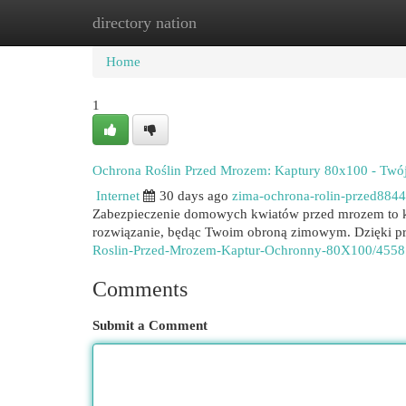
directory nation
Home
New Site Listings
Add Site
Cat
Home
1
Ochrona Roślin Przed Mrozem: Kaptury 80x100 - Twó
Internet
30 days ago
zima-ochrona-rolin-przed884
Zabezpieczenie domowych kwiatów przed mrozem to kl
rozwiązanie, będąc Twoim obroną zimowym. Dzięki pros
Roslin-Przed-Mrozem-Kaptur-Ochronny-80X100/4558
Comments
Submit a Comment