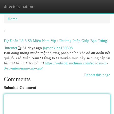
directory nation
Togg
navi
Home
1
Dự Đoán Lô 3 Số Miền Nam Vip : Phương Pháp Giúp Bạn Trúng!
Internet
31 days ago
jaysonkihn130508
Bạn đang mong muốn một phương pháp chính xác để dự đoán kết
quả lô 3 số Miền Nam? Đừng lo ! Chuyên mục này sẽ cung cấp tài
liệu dữ liệu cực kỳ hỗ trợ
https://websoicauchuan.com/soi-cau-lo-
3-so-mien-nam-cao-cap/
Report this page
Comments
Submit a Comment