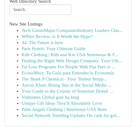
Web Directory Search
New Site Listings
Tech GiantsMajor CompaniesIndustry Leaders Clas...
WPilot Review: Is It Worth the Hype?
AI: The Future is here
Paris Hotels: Your Ultimate Guide
Kith Clothing | Kith and Kin USA Streetwear & F...
Finding the Right Web Design Company: Your Ulti...
Fat Loss Programs For People With Flat Feet or ...
EconoMixx: Tu Guía para Entender la Economía
The Shark P Chemical - Your Timber Stripp...
Aayun Khan: Rising Star in the Social Media ...
Your Guide to the County of Somerset Dental ...
Vinhomes Global gate hạ long
Unique Gift Ideas They'll Absolutely Love
Palm Angels Clothing | Streetwear USA Store
Social Network Trending Updates On cash for gol...