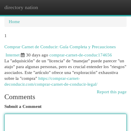
directory nation
Togg
navi
Home
1
Comprar Carnet de Conducir: Guía Completa y Precauciones
Internet
30 days ago
comprar-carnet-de-conduc174656
La "adquisición" de un "licencia" de "manejar" puede parecer "un
atajo" para algunas personas, pero es crucial entender los "riesgos"
asociados. Este "artículo" ofrece una "exploración" exhaustiva
sobre la "compra"
https://comprar-carnet-
deconducir.com/comprar-carnet-de-conducir-legal/
Report this page
Comments
Submit a Comment