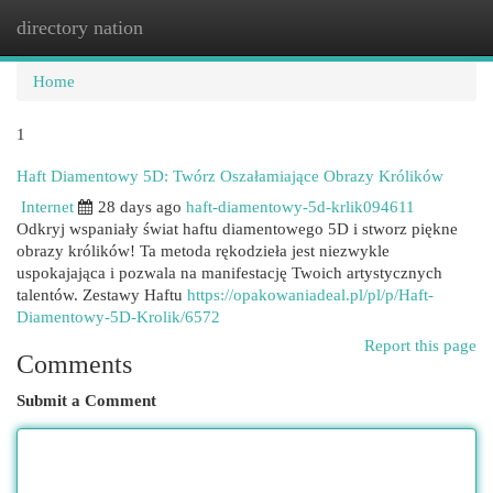
directory nation
Togg
navi
Home
1
Haft Diamentowy 5D: Twórz Oszałamiające Obrazy Królików
Internet
28 days ago
haft-diamentowy-5d-krlik094611
Odkryj wspaniały świat haftu diamentowego 5D i stworz piękne
obrazy królików! Ta metoda rękodzieła jest niezwykle
uspokajająca i pozwala na manifestację Twoich artystycznych
talentów. Zestawy Haftu
https://opakowaniadeal.pl/pl/p/Haft-
Diamentowy-5D-Krolik/6572
Report this page
Comments
Submit a Comment