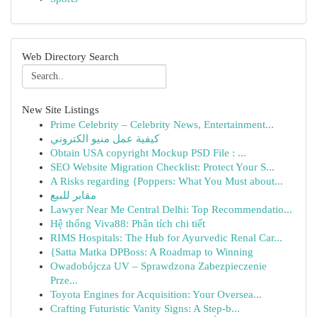
Web Directory Search
New Site Listings
Prime Celebrity – Celebrity News, Entertainment...
كيفية عمل منيو الكتروني
Obtain USA copyright Mockup PSD File : ...
SEO Website Migration Checklist: Protect Your S...
A Risks regarding {Poppers: What You Must about...
مقابر للبيع
Lawyer Near Me Central Delhi: Top Recommendatio...
Hệ thống Viva88: Phân tích chi tiết
RIMS Hospitals: The Hub for Ayurvedic Renal Car...
{Satta Matka DPBoss: A Roadmap to Winning
Owadobójcza UV – Sprawdzona Zabezpieczenie
Prze...
Toyota Engines for Acquisition: Your Oversea...
Crafting Futuristic Vanity Signs: A Step-b...