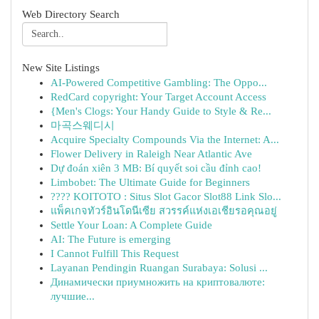
Web Directory Search
New Site Listings
AI-Powered Competitive Gambling: The Oppo...
RedCard copyright: Your Target Account Access
{Men's Clogs: Your Handy Guide to Style & Re...
마곡스웨디시
Acquire Specialty Compounds Via the Internet: A...
Flower Delivery in Raleigh Near Atlantic Ave
Dự đoán xiên 3 MB: Bí quyết soi cầu đỉnh cao!
Limbobet: The Ultimate Guide for Beginners
???? KOITOTO : Situs Slot Gacor Slot88 Link Slo...
แพ็คเกจทัวร์อินโดนีเซีย สวรรค์แห่งเอเชียรอคุณอยู่
Settle Your Loan: A Complete Guide
AI: The Future is emerging
I Cannot Fulfill This Request
Layanan Pendingin Ruangan Surabaya: Solusi ...
Динамически приумножить на криптовалюте:
лучшие...