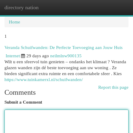
directory nation
Togg
navi
Home
1
Veranda Schuifwanden: De Perfecte Toevoeging aan Jouw Huis
Internet
29 days ago
neilmlnw900135
Wilt u een sfeervol tuin genieten – ondanks het klimaat ? Veranda
glazen wanden zijn dé beste toevoeging aan uw woning . Ze
bieden significant extra ruimte en een comfortabele sfeer . Kies
https://www.tuinkamerxl.nl/schuifwanden/
Report this page
Comments
Submit a Comment